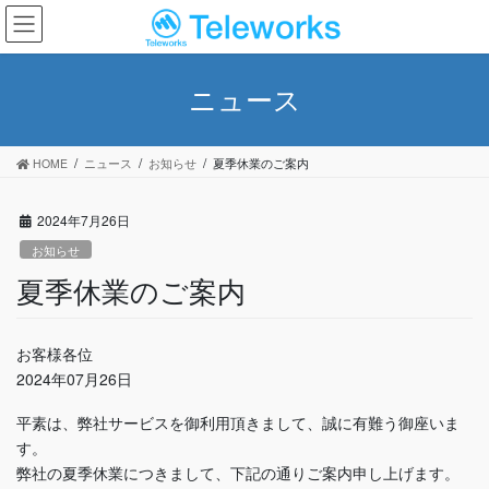
コ
ナ
ン
ビ
テ
ゲ
ン
ー
ニュース
ツ
シ
へ
ョ
ス
ン
HOME
ニュース
お知らせ
夏季休業のご案内
キ
に
ッ
移
プ
動
2024年7月26日
お知らせ
夏季休業のご案内
お客様各位
2024年07月26日
平素は、弊社サービスを御利用頂きまして、誠に有難う御座いま
す。
弊社の夏季休業につきまして、下記の通りご案内申し上げます。